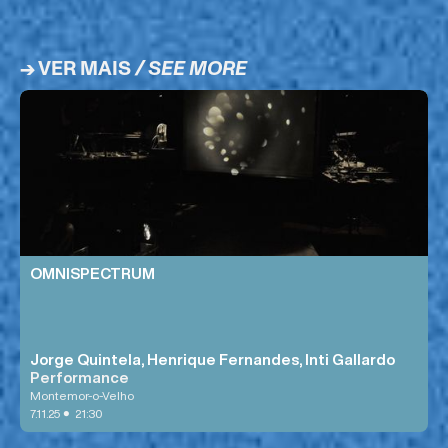
→ VER MAIS
/ SEE MORE
OMNISPECTRUM
Jorge Quintela, Henrique Fernandes, Inti Gallardo
Performance
Montemor-o-Velho
•
7.11.25
21:30