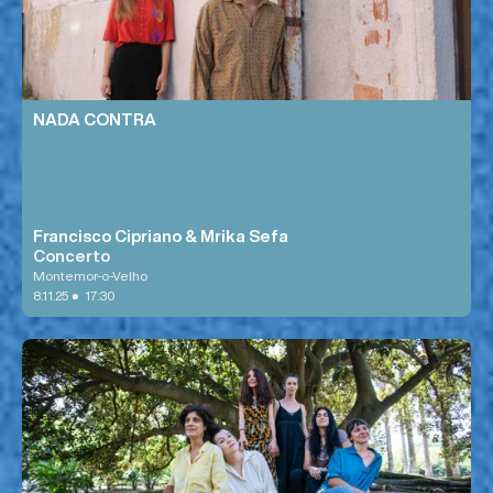
NADA CONTRA
Francisco Cipriano & Mrika Sefa
Concerto
Montemor-o-Velho
•
8.11.25
17:30