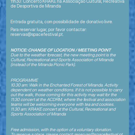
11h30: Concerto KRAKE na Associação Cultural, Recreativa
de Desportiva de Miranda
Entrada gratuita, com possibilidade de donativo livre.
Para reservar lugar, por favor contactar:
reservas@spacefestival.pt.
NOTICE: CHANGE OF LOCATION / MEETING POINT
Due to the weather forecast, the new meeting point is the
Cultural, Recreational and Sports Association of Miranda
(instead of the Miranda Picnic Park).
PROGRAMME
10.30 am: Walk in the Enchanted Forest of Miranda. Activity
dependent on weather conditions. If it is not possible to carry
out the walk, those coming for this activity may wait for the
11:30 concert at the ACDRM, where the festival and association
teams will be welcoming everyone with tea and cookies.
11.30 am: KRAKE concert at the Cultural, Recreational and
Sports Association of Miranda
Free admission, with the option of a voluntary donation.
To reserve a place, please contact: reservas@spacefestival.pt