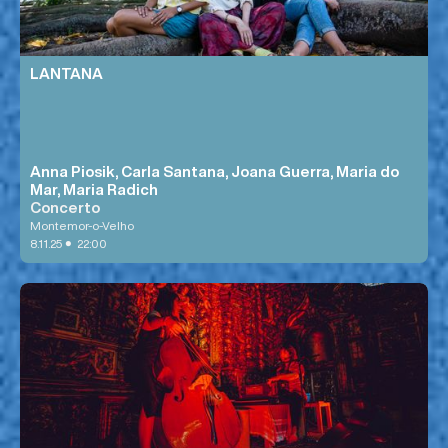
LANTANA
Anna Piosik, Carla Santana, Joana Guerra, Maria do
Mar, Maria Radich
Concerto
Montemor-o-Velho
•
8.11.25
22:00