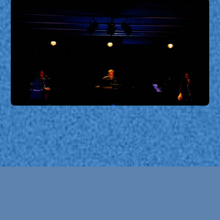
Vítor Joaquim + João Silva + Raquel Castro - Sobre a
Cegueira