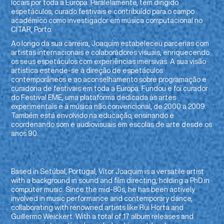
locais por toda a Europa. Paralelamente, tem dirigido
espetáculos, curado festivais e contribuído para o campo
académico como investigador em música computacional no
CITAR, Porto.
Ao longo da sua carreira, Joaquim estabeleceu parcerias com
artistas internacionais e colaboradores visuais, enriquecendo
os seus espetáculos com experiências imersivas. A sua visão
artística estende-se à direção de espetáculos
contemporâneos e ao aconselhamento sobre programação e
curadoria de festivais em toda a Europa. Fundou e foi curador
do Festival EME, uma plataforma dedicada às artes
experimentais e à música não convencional, de 2000 a 2009.
Também está envolvido na educação, ensinando e
coordenando som e audiovisuais em escolas de arte desde os
anos 90.
Based in Setúbal, Portugal, Vítor Joaquim is a versatile artist
with a background in sound and film directing, holding a PhD in
computer music. Since the mid-80s, he has been actively
involved in music performance and contemporary dance,
collaborating with renowned artists like Rui Horta and
Guillermo Weickert. With a total of 17 album releases and