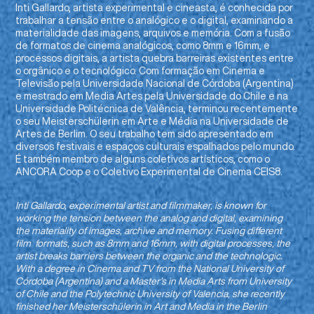
Inti Gallardo, artista experimental e cineasta, é conhecida por
trabalhar a tensão entre o analógico e o digital, examinando a
materialidade das imagens, arquivos e memória. Com a fusão
de formatos de cinema analógicos, como 8mm e 16mm, e
processos digitais, a artista quebra barreiras existentes entre
o orgânico e o tecnológico. Com formação em Cinema e
Televisão pela Universidade Nacional de Córdoba (Argentina)
e mestrado em Media Artes pela Universidade do Chile e na
Universidade Politécnica de Valência, terminou recentemente
o seu Meisterschülerin em Arte e Média na Universidade de
Artes de Berlim. O seu trabalho tem sido apresentado em
diversos festivais e espaços culturais espalhados pelo mundo.
É também membro de alguns coletivos artísticos, como o
ANCORA Coop e o Coletivo Experimental de Cinema CEIS8.
Inti Gallardo, experimental artist and filmmaker, is known for
working the tension between the analog and digital, examining
the materiality of images, archive and memory. Fusing different
film formats, such as 8mm and 16mm, with digital processes, the
artist breaks barriers between the organic and the technologic.
With a degree in Cinema and TV from the National University of
Córdoba (Argentina) and a Master’s in Media Arts from University
of Chile and the Polytechnic University of Valencia, she recently
finished her Meisterschülerin in Art and Media in the Berlin