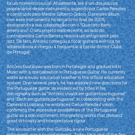
foi um momento crucial. Atualmente, ele é um dos poucos
proprietários desse instrumento, sugerido por Carlos Paredes
e construído pelo Mestre Gilberto Grácio. O primeiro álbum
com esse instrumento foi lançado no final de 2008,
destacando a sua colaboração com o "Quarteto Ibero-
americano". O seu projeto mais recente, ao lado do
contrabaixista Carlos Barreto, reaviva um antigo amor pelo
jazz. De fato, António começou a tocar guitarra elétrica na
adolescência e chegou a frequentar a Escola do Hot Clube
de Portugal.
António Eustáquio was born in Portalegre and graduated in
Music with a specialisation in Portuguese Guitar. He currently
works as a music education teacher in the official education
system. Over several years, he has explored new directions for
the Portuguese guitar, as evidenced by titles in his
discography such as "Antonio Vivaldi em guitarra portuguesa"
and "Bach em guitarra portuguesa". In collaborating with the
Camerata Lusitana, he embraces Carlos Paredes' vision,
confirming the expressive possibilities of the Portuguese
guitar as a solo instrument, interpreting works that demand
great virtuosity and interpretative rigour.
The encounter with the Guitolão, a new Portuguese
instrument, was a crucial moment. Today, he is one of the few