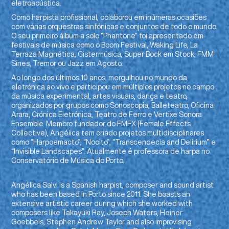
eletroacústica.
Como harpista profissional, colaborou em inúmeras ocasiões
com várias orquestras sinfónicas e conjuntos de todo o mundo.
O seu primeiro álbum a solo “Phantone” foi apresentado em
festivais de música como o Boom Festival, Waking Life, La
Terraza Magnética, Cistermúsica, Super Bock em Stock, FMM
Sines, Tremor ou Jazz em Agosto.
Ao longo dos últimos 10 anos, mergulhou no mundo da
eletrónica ao vivo e participou em múltiplos projetos no campo
da música experimental, artes visuais, dança e teatro,
organizados por grupos como Sonoscopia, Balleteatro, Oficina
Arara, Crónica Eletrónica, Teatro de Ferro e Vertixe Sonora
Ensemble. Membro fundador do FMFX (Female Effects
Collective), Angélica tem criado projetos multidisciplinares
como “Harpoemacto”, “Nooito”, “Transcendecia and Delirium” e
“Invisible Landscapes”. Atualmente é professora de harpa no
Conservatório de Música do Porto.
Angélica Salvi is a Spanish harpist, composer and sound artist
who has been based in Porto since 2011. She boasts an
extensive artistic career during which she worked with
composers like Takayuki Ray, Joseph Waters, Heiner
Goebbels, Stephen Andrew Taylor and also improvising