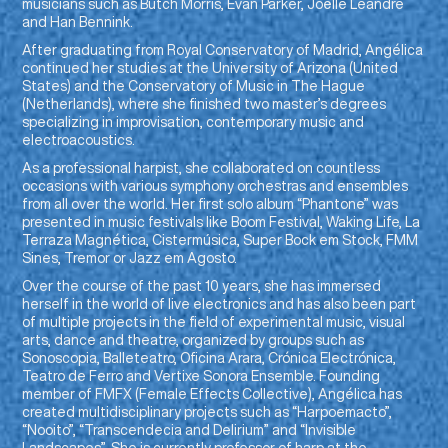
musicians such as Butch Morris, Evan Parker, Joëlle Léandre
and Han Bennink.
After graduating from Royal Conservatory of Madrid, Angélica
continued her studies at the University of Arizona (United
States) and the Conservatory of Music in The Hague
(Netherlands), where she finished two master’s degrees
specializing in improvisation, contemporary music and
electroacoustics.
As a professional harpist, she collaborated on countless
occasions with various symphony orchestras and ensembles
from all over the world. Her first solo album “Phantone” was
presented in music festivals like Boom Festival, Waking Life, La
Terraza Magnética, Cistermúsica, Super Bock em Stock, FMM
Sines, Tremor or Jazz em Agosto.
Over the course of the past 10 years, she has immersed
herself in the world of live electronics and has also been part
of multiple projects in the field of experimental music, visual
arts, dance and theatre, organized by groups such as
Sonoscopia, Balleteatro, Oficina Arara, Crónica Electrónica,
Teatro de Ferro and Vertixe Sonora Ensemble. Founding
member of FMFX (Female Effects Collective), Angélica has
created multidisciplinary projects such as “Harpoemacto”,
“Nooito”, “Transcendecia and Delirium” and “Invisible