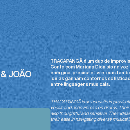
TRACAPANGÃ é um duo de improvisaç
Conta com Mariana Dionísio na voz 
 & JOÃO
enérgica, precisa e livre, mas tamb
ideias ganham contornos sofistica
entre linguagens musicais.
TRACAPANGÃ is an acoustic improvisatio
vocals and João Pereira on drums. Their m
also thoughtful and sensitive. Their idea
their ease in navigating diverse musical