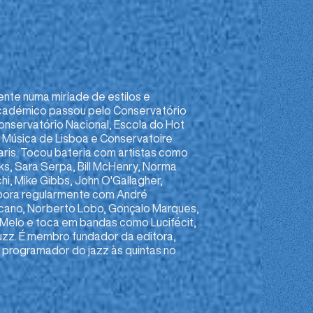
nte numa miríade de estilos e
 académico passou pelo Conservatório
onservatório Nacional, Escola do Hot
e Música de Lisboa e Conservatoire
aris. Tocou bateria com artistas como
ks, Sara Serpa, Bill McHenry, Norma
i, Mike Gibbs, John O'Gallagher,
labora regularmente com André
cano, Norberto Lobo, Gonçalo Marques,
pe Melo e toca em bandas como Lucifécit,
uzz. É membro fundador da editora,
 programador do jazz às quintas no