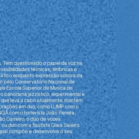
. Tem questionado o papel da voz na
ossibilidades técnicas, tímbricas e
oético enquanto expressão sonora da
no pelo Conservatório Nacional de
ela Escola Superior de Musica de
o panorama jazzístico, experimental e
s que leva a cabo atualmente, mantém
aborações em duo, como LUMP com o
GÃ com o baterista João Pereira,
ão Carreiro, o duo de vozes
 duo com a flautista Clara Saleiro.
 qual compõe e desenvolve o seu