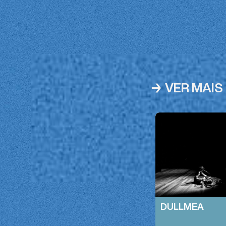
→ VER MAIS
DULLMEA