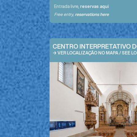
Entrada livre,
reservas aqui
Free entry,
reservations here
CENTRO INTERPRETATIVO 
→ VER LOCALIZAÇÃO NO MAPA / SEE L