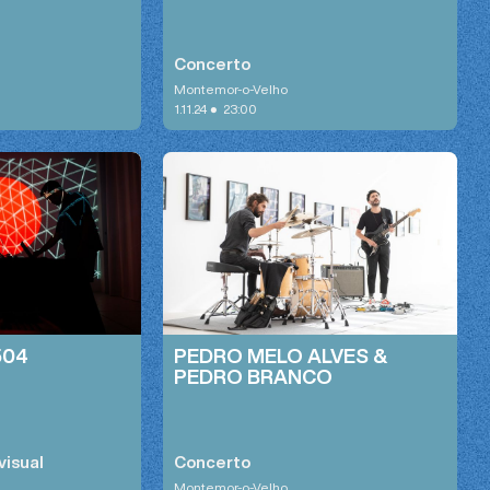
Concerto
Montemor-o-Velho
•
1.11.24
23:00
504
PEDRO MELO ALVES &
PEDRO BRANCO
visual
Concerto
Montemor-o-Velho