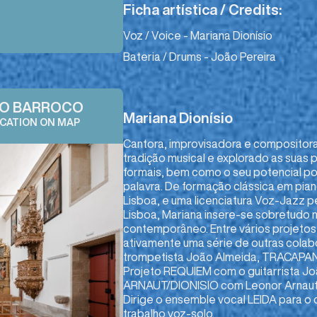
Ficha artística / Credits:
Voz / Voice - Mariana Dionísio
Bateria / Drums - João Pereira
DO BARROCO
Mariana Dionísio
OCATION ON MAP
Cantora, improvisadora e compositora
tradição musical e explorado as suas p
formais, bem como o seu potencial p
palavra. De formação clássica em pia
Lisboa, e uma licenciatura Voz-Jazz p
Lisboa, Mariana insere-se sobretudo n
contemporâneo. Entre vários projeto
ativamente uma série de outras col
trompetista João Almeida, TRACAPAN
Projeto REQUIEM com o guitarrista Jo
ARNAUT/DIONISIO com Leonor Arnaut ou
Dirige o ensemble vocal LEIDA para o
trabalho voz-solo.