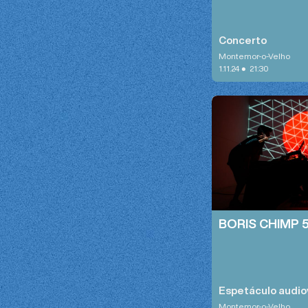
Concerto
Montemor-o-Velho
•
1.11.24
21:30
BORIS CHIMP 
Espetáculo audio
Montemor-o-Velho