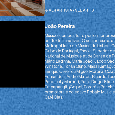
→ VER ARTISTA / SEE ARTIST
João Pereira
Músico, compositor e performer prese
contextos criativos. O seu percurso
Metropolitano de Musica de Lisboa, C
Clube de Portugal, Escola Superior d
National de Musique et de Danse de P
Mário Laginha, Maria João, Jacob Sac
Winstone, Tonan Quito, Masa Kamaguch
Enrique Oliver ou Miguel Moreira. Co
Fernandes, André Matos, Ricardo Tos
Practically Married, Paula Diogo, Fili
Tracapangã, ¡Golpe!, Pororó e Peachf
promotora e colectivo Robalo Music e
Café Dias.