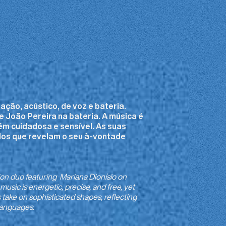
ão, acústico, de voz e bateria.
e João Pereira na bateria. A música é
ém cuidadosa e sensível. As suas
dos que revelam o seu à-vontade
n duo featuring Mariana Dionísio on
usic is energetic, precise, and free, yet
s take on sophisticated shapes, reflecting
 languages.