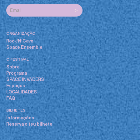
ORGANIZAÇÃO
Rock'N'Cave
Space Ensemble
O FESTIVAL
Sobre
Programa
SPACE INVADERS
Espaços
LOCALIDADES
FAQ
BILHETES
Informações
Reserva o teu bilhete