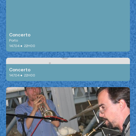
Concerto
Porto
•
14.7.04
22H00
DJ PIA
Concerto
•
14.7.04
22H00