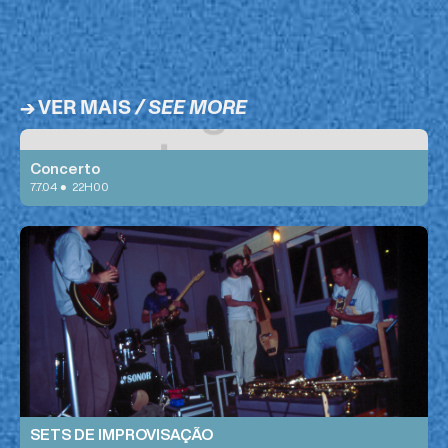
→ VER MAIS
/ SEE MORE
DJ PIA + DJ TERA
Concerto
•
7.7.04
22H00
SETS DE IMPROVISAÇÃO