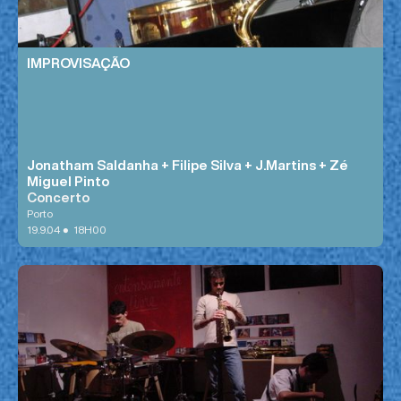
IMPROVISAÇÃO
Jonatham Saldanha + Filipe Silva + J.Martins + Zé
Miguel Pinto
Concerto
Porto
•
19.9.04
18H00