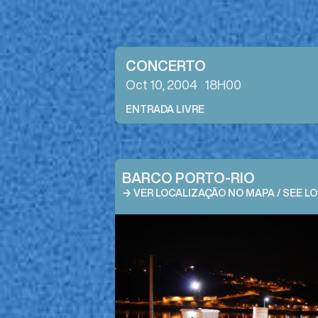
CONCERTO
Oct 10, 2004
18H00
ENTRADA LIVRE
BARCO PORTO-RIO
→ VER LOCALIZAÇÃO NO MAPA / SEE L