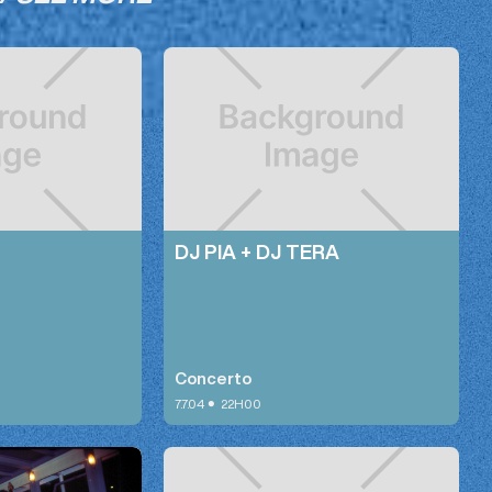
DJ PIA + DJ TERA
Concerto
•
7.7.04
22H00