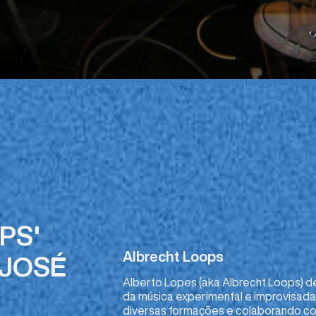
PS'
Albrecht Loops
 JOSÉ
Alberto Lopes (aka Albrecht Loops) d
da música experimental e improvisada 
diversas formações e colaborando co