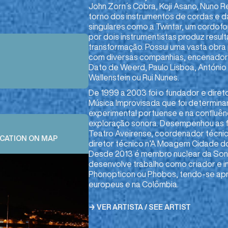
John Zorn ́s Cobra, Koji Asano, Nuno 
torno dos instrumentos de cordas e d
singulares como a Twintar, um cordof
por dois instrumentistas produz resul
transformação. Possui uma vasta obra
com diversas companhias, encenador
Dato de Weerd, Paulo Lisboa, António
Wallenstein ou Rui Nunes.
De 1999 a 2003 foi o fundador e direto
Música Improvisada que foi determina
experimental portuense e na confluên
exploração sonora. Desempenhou as 
Teatro Aveirense, coordenador técnic
OCATION ON MAP
diretor técnico n’A Moagem Cidade d
Desde 2013 é membro nuclear da Sono
desenvolve trabalho como criador e 
Phonopticon ou Phobos, tendo-se apr
europeus e na Colômbia.
→ VER ARTISTA / SEE ARTIST