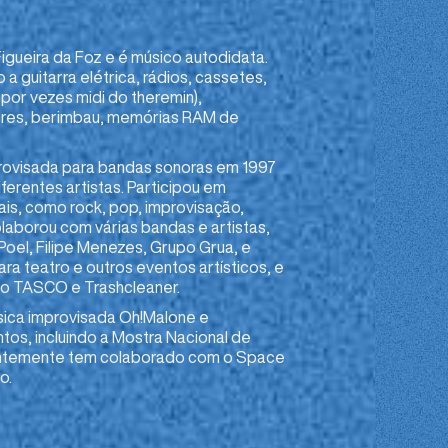
igueira da Foz e é músico autodidata.
 a guitarra elétrica, rádios, cassetes,
 por vezes midi do theremin),
res, berimbau, memórias RAM de
provisada para bandas sonoras em 1997
erentes artistas. Participou em
ais, como rock, pop, improvisação,
laborou com várias bandas e artistas,
oel, Filipe Menezes, Grupo Grua, e
ra teatro e outros eventos artísticos, e
omo TASCO e Trashcleaner.
ica improvisada Oh!Malone e
tos, incluindo a Mostra Nacional de
entemente tem colaborado com o Space
o.