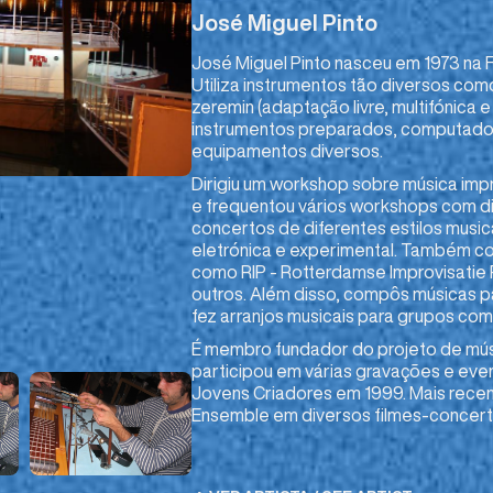
José Miguel Pinto
José Miguel Pinto nasceu em 1973 na F
Utiliza instrumentos tão diversos como
zeremin (adaptação livre, multifónica e
instrumentos preparados, computado
equipamentos diversos.
Dirigiu um workshop sobre música im
e frequentou vários workshops com dif
concertos de diferentes estilos music
eletrónica e experimental. Também co
como RIP - Rotterdamse Improvisatie P
outros. Além disso, compôs músicas pa
fez arranjos musicais para grupos c
É membro fundador do projeto de mús
participou em várias gravações e even
Jovens Criadores em 1999. Mais rec
Ensemble em diversos filmes-concert