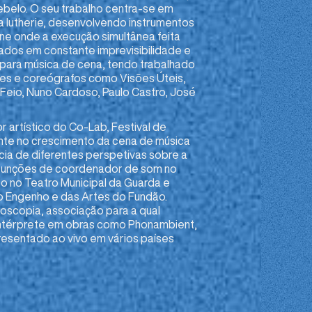
Rebelo. O seu trabalho centra-se em
a lutherie, desenvolvendo instrumentos
one onde a execução simultânea feita
tados em constante imprevisibilidade e
 para música de cena, tendo trabalhado
es e coreógrafos como Visões Úteis,
 Feio, Nuno Cardoso, Paulo Castro, José
r artístico do Co-Lab, Festival de
nte no crescimento da cena de música
cia de diferentes perspetivas sobre a
funções de coordenador de som no
o no Teatro Municipal da Guarda e
o Engenho e das Artes do Fundão.
scopia, associação para a qual
intérprete em obras como Phonambient,
esentado ao vivo em vários países