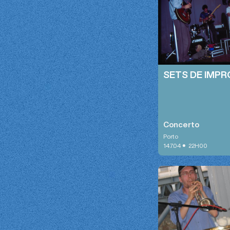
SETS DE IMP
Concerto
Porto
•
14.7.04
22H00