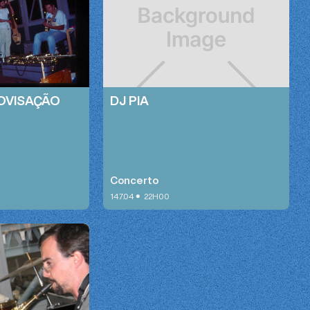
ROVISAÇÃO
DJ PIA
Concerto
•
14.7.04
22H00