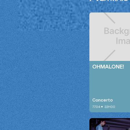
OHMALONE!
Concerto
•
7.7.04
22H00