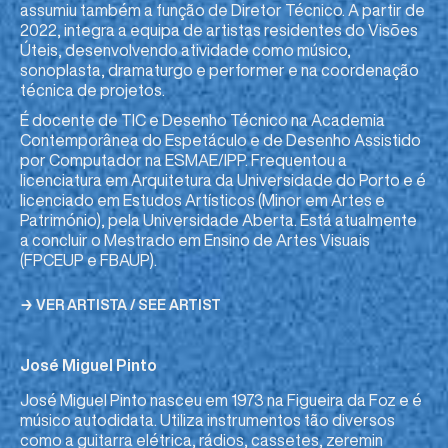
assumiu também a função de Diretor Técnico. A partir de
2022, integra a equipa de artistas residentes do Visões
Úteis, desenvolvendo atividade como músico,
sonoplasta, dramaturgo e performer e na coordenação
técnica de projetos.
É docente de TIC e Desenho Técnico na Academia
Contemporânea do Espetáculo e de Desenho Assistido
por Computador na ESMAE/IPP. Frequentou a
licenciatura em Arquitetura da Universidade do Porto e é
licenciado em Estudos Artísticos (Minor em Artes e
Património), pela Universidade Aberta. Está atualmente
a concluir o Mestrado em Ensino de Artes Visuais
(FPCEUP e FBAUP).
→ VER ARTISTA / SEE ARTIST
José Miguel Pinto
José Miguel Pinto nasceu em 1973 na Figueira da Foz e é
músico autodidata. Utiliza instrumentos tão diversos
como a guitarra elétrica, rádios, cassetes, zeremin