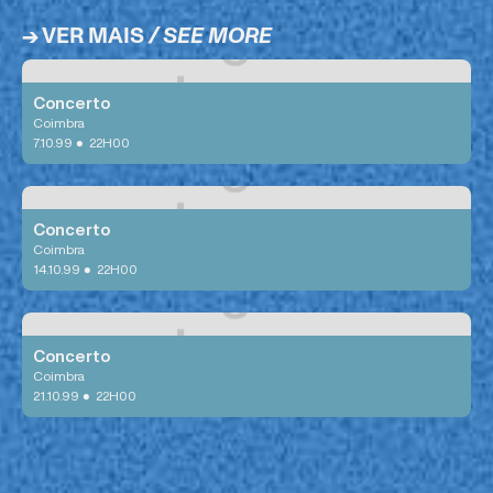
→ VER MAIS
/ SEE MORE
ZZZZZZZZZZZZZZZZZP!
Concerto
Coimbra
•
7.10.99
22H00
ALBRECHT LOOPS E EDUARDO SILVA
Concerto
Coimbra
•
14.10.99
22H00
STEALING ORCHESTRA
Concerto
Coimbra
•
21.10.99
22H00