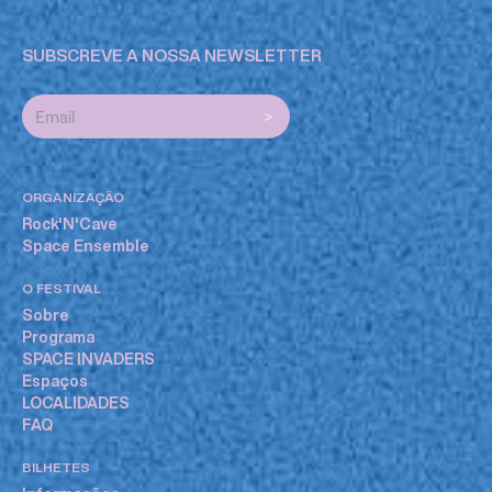
SUBSCREVE A NOSSA NEWSLETTER
ORGANIZAÇÃO
Rock'N'Cave
Space Ensemble
O FESTIVAL
Sobre
Programa
SPACE INVADERS
Espaços
LOCALIDADES
FAQ
BILHETES