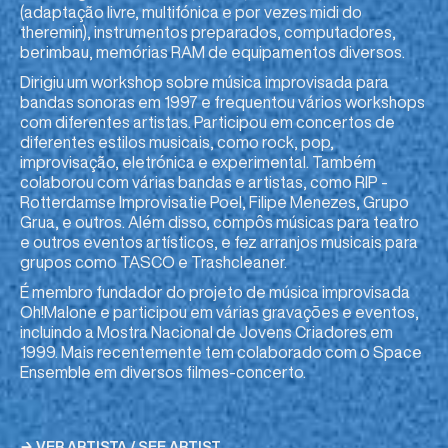
(adaptação livre, multifónica e por vezes midi do
theremin), instrumentos preparados, computadores,
berimbau, memórias RAM de equipamentos diversos.
Dirigiu um workshop sobre música improvisada para
bandas sonoras em 1997 e frequentou vários workshops
com diferentes artistas. Participou em concertos de
diferentes estilos musicais, como rock, pop,
improvisação, eletrónica e experimental. Também
colaborou com várias bandas e artistas, como RIP -
Rotterdamse Improvisatie Poel, Filipe Menezes, Grupo
Grua, e outros. Além disso, compôs músicas para teatro
e outros eventos artísticos, e fez arranjos musicais para
grupos como TASCO e Trashcleaner.
É membro fundador do projeto de música improvisada
Oh!Malone e participou em várias gravações e eventos,
incluindo a Mostra Nacional de Jovens Criadores em
1999. Mais recentemente tem colaborado com o Space
Ensemble em diversos filmes-concerto.
→ VER ARTISTA / SEE ARTIST