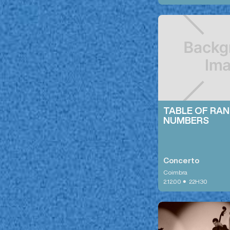
TABLE OF RA
NUMBERS
Concerto
Coimbra
•
2.12.00
22H30