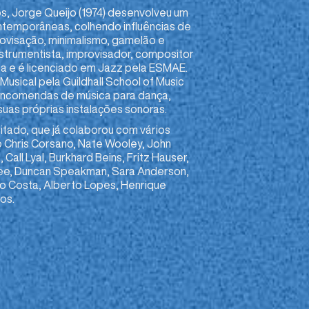
os, Jorge Queijo (1974) desenvolveu um
ntemporâneas, colhendo influências de
mprovisação, minimalismo, gamelão e
nstrumentista, improvisador, compositor
ca e é licenciado em Jazz pela ESMAE.
usical pela Guildhall School of Music
 encomendas de música para dança,
suas próprias instalações sonoras.
itado, que já colaborou com vários
 Chris Corsano, Nate Wooley, John
all Lyal, Burkhard Beins, Fritz Hauser,
lbee, Duncan Speakman, Sara Anderson,
vo Costa, Alberto Lopes, Henrique
ros.