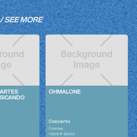
/ SEE MORE
 ARTES
OHMALONE
SICANDO
Concerto
Coimbra
•
1.12.00
22H00