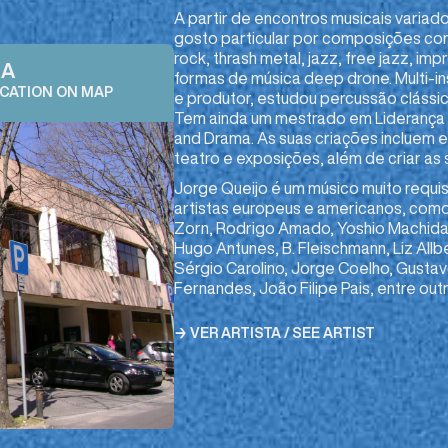
A partir de encontros musicais variad
gosto particular por composições co
rock, thrash metal, jazz, free jazz, i
RA
formas de música deep drone. Multi-i
OCATION ON MAP
e produtor, estudou percussão clássi
Tem ainda um mestrado em Liderança M
and Drama. As suas criações incluem
teatro e exposições, além de criar as 
Jorge Queijo é um músico muito requis
artistas europeus e americanos, como
Zorn, Rodrigo Amado, Yoshio Machida, C
Hugo Antunes, B. Fleischmann, Liz Al
Sérgio Carolino, Jorge Coelho, Gusta
Fernandes, João Filipe Pais, entre out
→ VER ARTISTA / SEE ARTIST