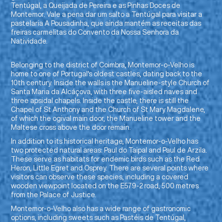
Tentúgal, a Queijada de Pereira e as Pinhas Doces de
Montemor. Vale a pena dar um salto a Tentúgal para visitar a
pastelaria
A Pousadinha
, que ainda mantém as receitas das
freiras carmelitas do Convento da Nossa Senhora da
Natividade.
Belonging to the district of Coimbra, Montemor-o-Velho is
home to one of Portugal's oldest castles, dating back to the
10th century. Inside the walls is the Manueline-style
Church of
Santa Maria da Alcáçova
, with three five-aisled naves and
three apsidal chapels. Inside the castle, there is still the
Chapel of St Anthony and the Church of St Mary Magdalene,
of which the ogival main door, the Manueline tower and the
Maltese cross above the door remain.
In addition to its historical heritage, Montemor-o-Velho has
two protected natural areas:
Paul do Taipal
and
Paul de Arzila
.
These serve as habitats for endemic birds such as the Red
Heron, Little Egret and Osprey. There are several points where
visitors can observe these species, including a
covered
wooden viewpoint
located on the E579-2 road, 500 metres
from the Palace of Justice.
Montemor-o-Velho also has a wide range of gastronomic
options, including sweets such as Pastéis de Tentúgal,