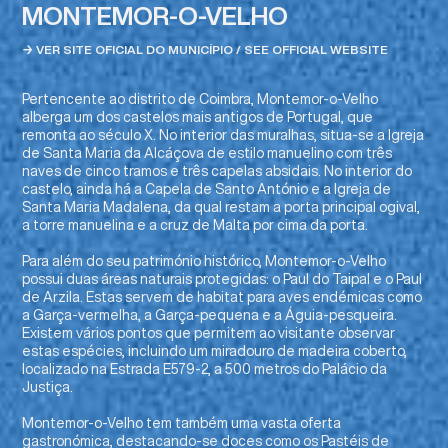
MONTEMOR-O-VELHO
→ VER SITE OFICIAL DO MUNICÍPIO / SEE OFFICIAL WEBSITE
Pertencente ao distrito de Coimbra, Montemor-o-Velho
alberga um dos castelos mais antigos de Portugal, que
remonta ao século X. No interior das muralhas, situa-se a
Igreja
de Santa Maria da Alcáçova
de estilo manuelino com três
naves de cinco tramos e três capelas absidais. No interior do
castelo, ainda há a Capela de Santo António e a Igreja de
Santa Maria Madalena, da qual restam a porta principal ogival,
a torre manuelina e a cruz de Malta por cima da porta.
Para além do seu património histórico, Montemor-o-Velho
possui duas áreas naturais protegidas: o
Paul do Taipal
e o
Paul
de Arzila
. Estas servem de habitat para aves endémicas como
a Garça-vermelha, a Garça-pequena e a Águia-pesqueira.
Existem vários pontos que permitem ao visitante observar
estas espécies, incluindo um
miradouro de madeira coberto
,
localizado na Estrada E579-2, a 500 metros do Palácio da
Justiça.
Montemor-o-Velho tem também uma vasta oferta
gastronómica, destacando-se doces como os Pastéis de