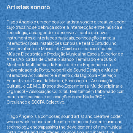
Artistas sonoro
Tiago Ângelo é um compositor, artista sonoro e creative coder
cujo trabalho se debruça sobre a intersecção entre música e
tecnologia, abrangendo o desenvolvimento de novos
instrumentos e interfaces musicais, composição e media
interactivos para instalações sonoras e teatro.Estudou no
Conservatório de Música de Coimbra e licenciou-se em
Música Electrónica e Produção Musical na Escola Superior de
Artes Aplicadas de Castelo Branco. Terminado, em 2012, o
Mestrado Multimédia, da Faculdade de Engenharia da
Universidade do Porto, no perfil de Sound Design e Música
Interactiva.Actualmente é membro da Digitópia – Serviço
Educativo da Casa da Música, Sonoscopia – Associação
Cultural, e D.E.M.O. (Dispositivo Experimental Multidisciplinar e
Orgânico) – Associação Cultural. Tem também trabalhado com
outras companhias e associações como Radar360°,
Circulando e SOOPA Colectivo.
Tiago Ângelo is a composer, sound artist and creative coder
whose work focuses on the intersection between music and
technology, encompassing the development of new musical
instruments and interfaces, composition and interactive