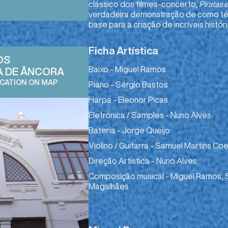
clássico dos filmes-concerto,
Piratas 
verdadeira demonstração de como técn
base para a criação de incríveis históri
Ficha Artística
OS
Baixo - Miguel Ramos
A DE ÂNCORA
OCATION ON MAP
Piano - Sérgio Bastos
Harpa - Eleonor Picas
Eletrónica / Samples - Nuno Alves
Bateria - Jorge Queijo
Violino / Guitarra - Samuel Martins Co
Direção Artística - Nuno Alves
Composição musical - Miguel Ramos, 
Magalhães