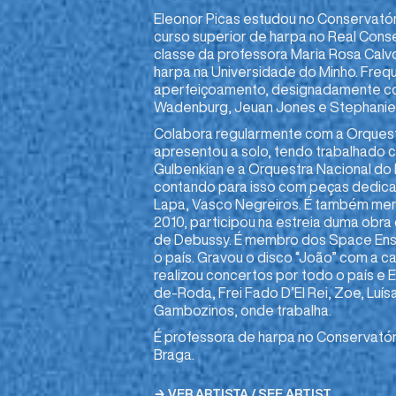
Eleonor Picas estudou no Conservatór
curso superior de harpa no Real Cons
classe da professora Maria Rosa Calv
harpa na Universidade do Minho. Fre
aperfeiçoamento, designadamente com 
Wadenburg, Jeuan Jones e Stephanie
Colabora regularmente com a Orquest
apresentou a solo, tendo trabalhado 
Gulbenkian e a Orquestra Nacional do P
contando para isso com peças dedic
Lapa, Vasco Negreiros. É também me
2010, participou na estreia duma obr
de Debussy. É membro dos Space En
o país. Gravou o disco “João” com a 
realizou concertos por todo o país e
de-Roda, Frei Fado D’El Rei, Zoe, Luí
Gambozinos, onde trabalha.
É professora de harpa no Conservatór
Braga.
→ VER ARTISTA / SEE ARTIST