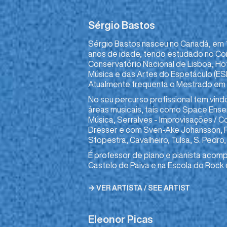
Sérgio Bastos
Sérgio Bastos nasceu no Canadá, em 
anos de idade, tendo estudado no Co
Conservatório Nacional de Lisboa, Hot
Música e das Artes do Espetáculo (ES
Atualmente frequenta o Mestrado em 
No seu percurso profissional tem vind
áreas musicais, tais como Space Ense
Música, Serralves - Improvisações / 
Dresser e com Sven-Ake Johansson, P
Stopestra, Cavalheiro, Tulsa, S. Pedro
É professor de piano e pianista aco
Castelo de Paiva e na Escola do Rock
→ VER ARTISTA / SEE ARTIST
Eleonor Picas