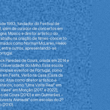
sde 1993, fundador do Festival de
l, além de curador de concertos em
na. Músico e diretor artístico do
abalho na criação de filmes-concerto
nomados como Norman McLaren, Heikki
v, entre outros, apresentando-se
ortugal.
Rock Paredes de Coura, criada em 2014 e
Universidade do Minho. Essa escola
rincipais eventos de Portugal, como
s em Festa, Verão na Casa (Casa da
os. Atua como diretor artístico e
itários, como "Uma Visita Real" em
s Vales" em Monção (2017 e 2022),
s de Coura (2010) e em Guimarães –
 "Floresta Animada" com escolas do 2º
o (2010).