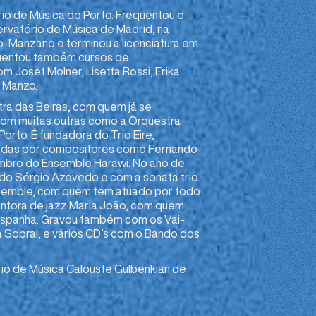
io de Música do Porto. Frequentou o
ervatório de Música de Madrid, na
o-Manzano e terminou a licenciatura em
quentou também cursos de
Josef Molner, Lisetta Rossi, Erika
 Manzo.
ra das Beiras, com quem já se
com muitas outras como a Orquestra
orto. É fundadora do Trio Eire,
adas por compositores como Fernando
mbro do Ensemble Harawi. No ano de
a do Sérgio Azevedo e com a sonata trio
semble, com quem tem atuado por todo
cantora de jazz Maria João, com quem
 Espanha. Gravou também com os Vai-
sa Sobral, e vários CD’s com o Bando dos
io de Música Calouste Gulbenkian de