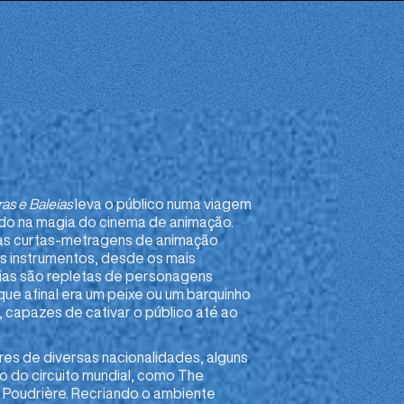
ras e Baleias
leva o público numa viagem
do na magia do cinema de animação.
as curtas-metragens de animação
s instrumentos, desde os mais
órias são repletas de personagens
e afinal era um peixe ou um barquinho
 capazes de cativar o público até ao
res de diversas nacionalidades, alguns
o do circuito mundial, como The
 Poudrière. Recriando o ambiente