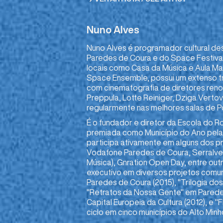
Nuno Alves
Nuno Alves é programador cultural de
Paredes de Coura e do Space Festiva
locais como Casa da Música e Aula Mag
Space Ensemble, possui um extenso tr
com cinematografia de diretores re
Preppula, Lotte Reiniger, Dziga Verto
regularmente nas melhores salas de P
É o fundador e diretor da Escola do 
premiada como Município do Ano pela 
participa ativamente em alguns dos p
Vodafone Paredes de Coura, Serralve
Música), Gnration Open Day, entre outr
executivo em diversos projetos comun
Paredes de Coura (2015), "Trilogia do
"Retratos da Nossa Gente" em Parede
Capital Europeia da Cultura (2012), e
ciclo em cinco municípios do Alto Minh