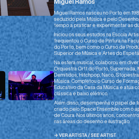
Miguel Ramos
Miguel Ramos nasceu no Porto em 198
seduzido pela Música e pelo Desenho
tempo a praticar e experimentar as du
Iniciou os seus estudos na Escola Art
frequentou o Curso de Pintura na Fac
do Porto, bem como o Curso de Produ
Superior de Música e Artes do Espetá
Na esfera musical, colaborou em divers
Orquestra Orff do Porto, Supernada, 
Demitidos, Hitchpop, Naco, Stopestr
Música. Completou o Curso de Formaç
Educativo da Casa da Música e atua co
clássica e baixo elétrico.
Além disso, desempenha o papel de f
criado pelo Space Ensemble com o ap
de Coura. Nos últimos anos, concentr
nas áreas do desenho e ilustração.
→ VER ARTISTA / SEE ARTIST