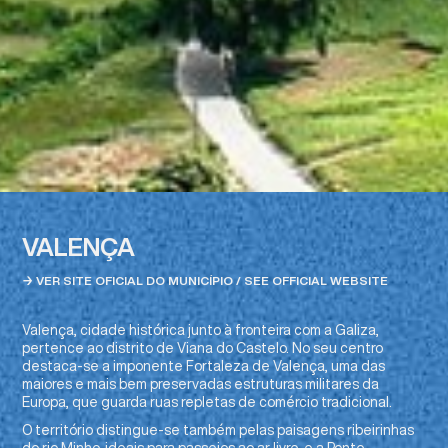
VALENÇA
→ VER SITE OFICIAL DO MUNICÍPIO / SEE OFFICIAL WEBSITE
Valença, cidade histórica junto à fronteira com a Galiza,
pertence ao distrito de Viana do Castelo. No seu centro
destaca-se a imponente Fortaleza de Valença, uma das
maiores e mais bem preservadas estruturas militares da
Europa, que guarda ruas repletas de comércio tradicional.
O território distingue-se também pelas paisagens ribeirinhas
do rio Minho, ideais para passeios ao ar livre, e a Ponte